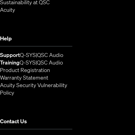
Sustainability at QSC
(Opens in new window)
Acuity
Help
(Opens in new window)
(Opens in new window)
Support
Q-SYS
QSC Audio
(Opens in new window)
(Opens in new window)
Training
Q-SYS
QSC Audio
(Opens in new window)
Product Registration
Warranty Statement
Acuity Security Vulnerability
(Opens in new window)
Policy
Contact Us