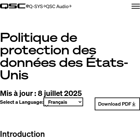
Q-SYS
QSC Audio
(Opens in new window)
(Opens in new window)
M
Politique de
protection des
données des États-
Unis
Mis à jour :
8 juillet 2025
Select a Language:
Download PDF
(Opens in new win
Introduction